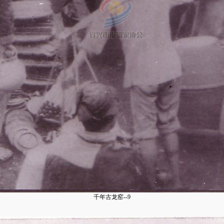
千年古龙窑--9