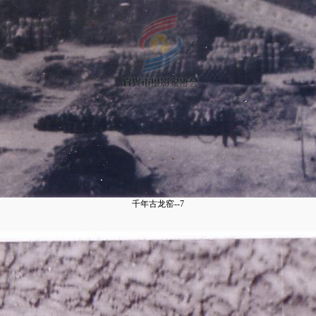
千年古龙窑--7